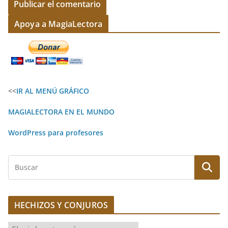
A
Apoya a MagiaLectora
l
t
e
r
<<
IR AL MENÚ GRÁFICO
n
a
MAGIALECTORA EN EL MUNDO
t
WordPress para profesores
i
v
B
e
u
:
s
c
HECHIZOS Y CONJUROS
a
r
H