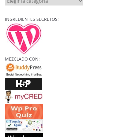
E
C
INGREDIENTES SECRETOS:
H
I
Z
O
S
MEZCLADO CON:
Y
C
O
N
J
U
R
O
S