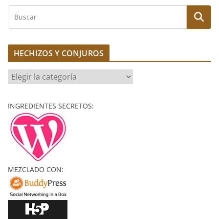
v
B
e
u
:
s
c
HECHIZOS Y CONJUROS
a
r
H
E
C
INGREDIENTES SECRETOS:
H
I
Z
O
S
MEZCLADO CON:
Y
C
O
N