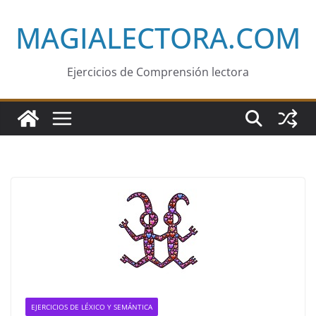
Saltar
MAGIALECTORA.COM
al
contenido
Ejercicios de Comprensión lectora
EJERCICIOS DE LÉXICO Y SEMÁNTICA