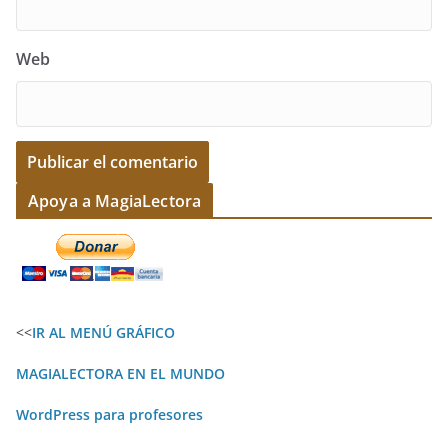
Web
A
Apoya a MagiaLectora
l
t
e
r
<<
IR AL MENÚ GRÁFICO
n
a
MAGIALECTORA EN EL MUNDO
t
WordPress para profesores
i