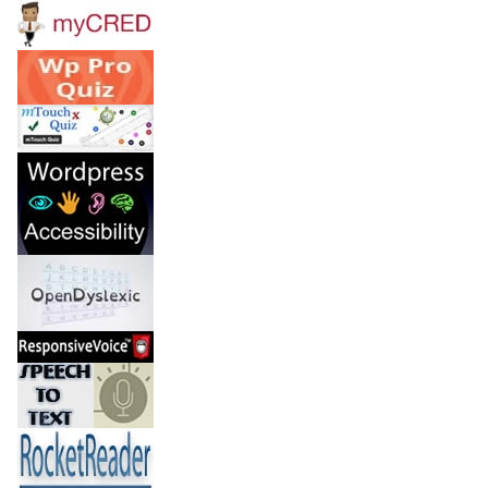
J
U
R
O
S