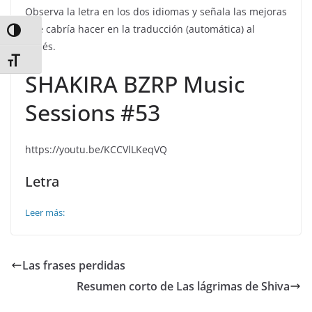
Observa la letra en los dos idiomas y señala las mejoras
que cabría hacer en la traducción (automática) al
Alternar alto contraste
inglés.
Alternar tamaño de letra
SHAKIRA BZRP Music
Sessions #53
https://youtu.be/KCCVlLKeqVQ
Letra
Leer más:
Las frases perdidas
Resumen corto de Las lágrimas de Shiva