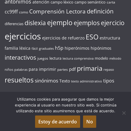
antónimos
atención
campo léxico
campo semántico
carta
definición
Comprensión Lectora
cc99ff
como
ejemplo
ejercicio
dislexia
ejemplos
diferencias
ejercicios
ESO
ejercicios de refuerzo
estructura
h5p
familia léxica
hiperónimos
hipónimos
fácil
graduales
interactivos
lectura
modelo
juegos
lectura comprensiva
método
primaria
pdf
para imprimir
partes
niños
palabras
repaso
resueltos
sinónimos
tipos
Texto
texto administrativo
Utilizamos cookies para asegurar que damos la mejor
experiencia al usuario en nuestro sitio web. Si continúa
Copyright © 2026
MAGIALECTORA.COM
. Todos los derechos
utilizando este sitio asumiremos que está de acuerdo.
reservados.
Estoy de acuerdo
No
Tema:
ColorMag
por ThemeGrill. Funciona con
WordPress
.