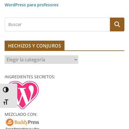
WordPress para profesores
B
u
s
c
HECHIZOS Y CONJUROS
a
r
H
E
C
INGREDIENTES SECRETOS:
H
I
Alternar alto contraste
Z
O
Alternar tamaño de letra
S
MEZCLADO CON:
Y
C