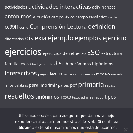
actividades interactivas
actividades
adivinanzas
antónimos
atención
campo léxico
campo semántico
carta
definición
Comprensión Lectora
cc99ff
como
ejemplo
ejercicio
dislexia
ejemplos
diferencias
ejercicios
ESO
ejercicios de refuerzo
estructura
h5p
familia léxica
hiperónimos
hipónimos
fácil
graduales
interactivos
lectura
modelo
juegos
lectura comprensiva
método
primaria
pdf
para imprimir
partes
niños
palabras
repaso
resueltos
sinónimos
tipos
Texto
texto administrativo
Utilizamos cookies para asegurar que damos la mejor
experiencia al usuario en nuestro sitio web. Si continúa
Copyright © 2026
MAGIALECTORA.COM
. Todos los derechos
utilizando este sitio asumiremos que está de acuerdo.
reservados.