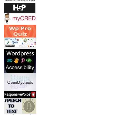
O
N
J
U
R
O
S