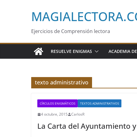
Saltar
MAGIALECTORA.
al
contenido
Ejercicios de Comprensión lectora
RESUELVE ENIGMAS
ACADEMIA DE
texto administrativo
CÍRCULOS ENIGMÁTICOS
TEXTOS ADMINISTRATIVOS
4 octubre, 2015
CarlosR
La Carta del Ayuntamiento y 