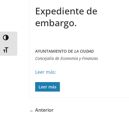
Expediente de
embargo.
Alternar alto contraste
Alternar tamaño de letra
AYUNTAMIENTO DE
LA CIUDAD
Concejalía de Economía y Finanzas
Leer más:
Leer más
← Anterior