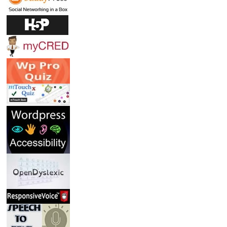
O
N
J
U
R
O
S