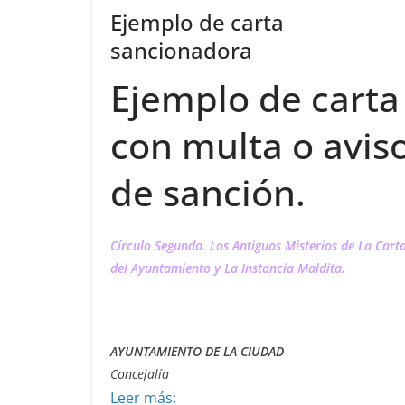
Ejemplo de carta
sancionadora
Ejemplo de carta
con multa o avis
de sanción.
Círculo Segundo. Los Antiguos Misterios de La Cart
del Ayuntamiento y La Instancia Maldita.
AYUNTAMIENTO DE LA CIUDAD
Concejalía
Leer más: