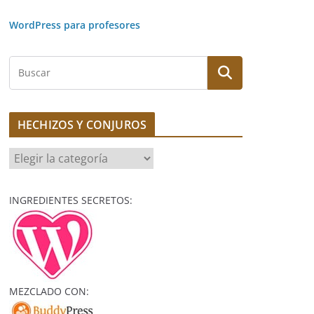
WordPress para profesores
B
u
s
c
HECHIZOS Y CONJUROS
a
r
H
E
C
INGREDIENTES SECRETOS:
H
I
Z
O
S
MEZCLADO CON:
Y
C