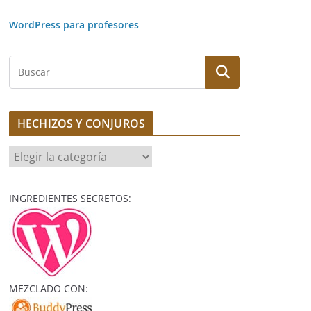
WordPress para profesores
B
u
s
c
HECHIZOS Y CONJUROS
a
r
H
E
C
INGREDIENTES SECRETOS:
H
I
Z
O
S
MEZCLADO CON:
Y
C