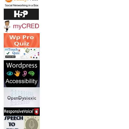
O
N
J
U
R
O
S