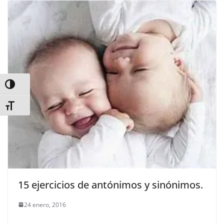
Alternar alto contraste
Alternar tamaño de letra
15 ejercicios de antónimos y sinónimos.
24 enero, 2016