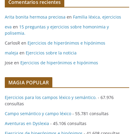
Comentarios recientes
Arita bonita hermosa preciosa
en
Familia léxica, ejercicios
eva
en
15 preguntas y ejercicios sobre homonimia y
polisemia.
CarlosR
en
Ejercicios de hiperónimos e hipónimos
maleja
en
Ejercicios sobre la noticia
Jose
en
Ejercicios de hiperónimos e hipónimos
MAGIA POPULAR
Ejercicios para los campos léxico y semántico.
- 67.976
consultas
Campo semántico y campo léxico
- 55.781 consultas
Aventuras en Dyslexia
- 45.106 consultas
Ejercicios de hiperónimos e hipónimos
- 41.608 consultas