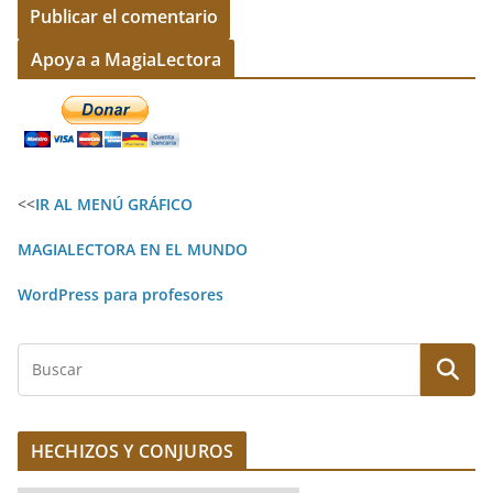
A
Apoya a MagiaLectora
l
t
e
r
<<
IR AL MENÚ GRÁFICO
n
a
MAGIALECTORA EN EL MUNDO
t
WordPress para profesores
i
v
B
e
u
:
s
c
HECHIZOS Y CONJUROS
a