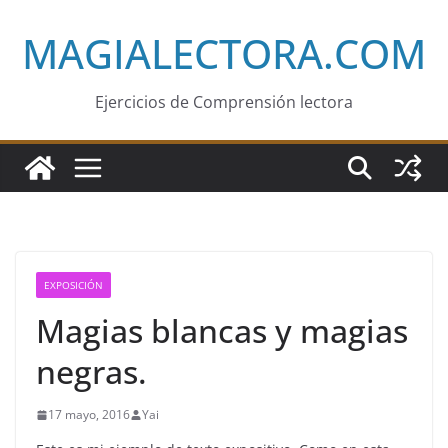
Saltar
MAGIALECTORA.COM
al
contenido
Ejercicios de Comprensión lectora
EXPOSICIÓN
Magias blancas y magias
negras.
17 mayo, 2016
Yai