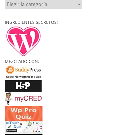
r
H
E
C
INGREDIENTES SECRETOS:
H
I
Z
O
S
MEZCLADO CON:
Y
C
O
N
J
U
R
O
S