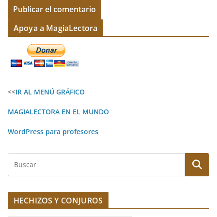
A
Apoya a MagiaLectora
l
t
e
r
<<
IR AL MENÚ GRÁFICO
n
a
MAGIALECTORA EN EL MUNDO
t
WordPress para profesores
i
v
B
e
u
:
s
c
HECHIZOS Y CONJUROS
a