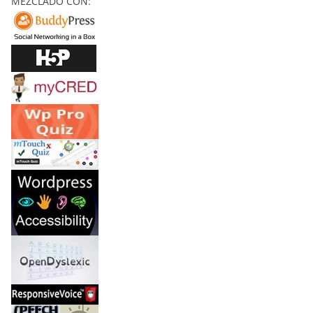
MEZCLADO CON:
Y
C
O
N
J
U
R
O
S