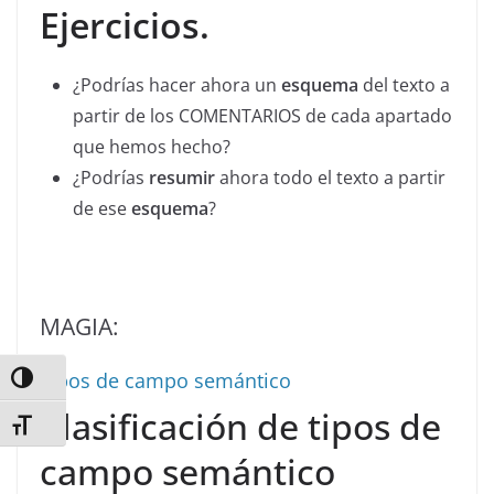
Ejercicios.
¿Podrías hacer ahora un
esquema
del texto a
partir de los COMENTARIOS de cada apartado
que hemos hecho?
¿Podrías
resumir
ahora todo el texto a partir
de ese
esquema
?
MAGIA:
Tipos de campo semántico
Alternar alto contraste
Clasificación de tipos de
Alternar tamaño de letra
campo semántico