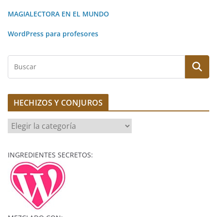
a
MAGIALECTORA EN EL MUNDO
t
WordPress para profesores
i
v
B
e
u
:
s
c
HECHIZOS Y CONJUROS
a
r
H
E
C
INGREDIENTES SECRETOS:
H
I
Z
O
S