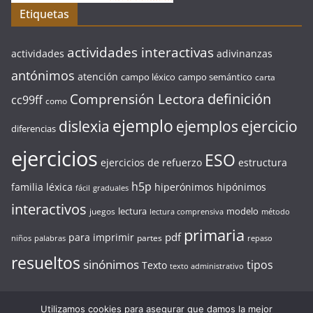
Etiquetas
actividades interactivas
actividades
adivinanzas
antónimos
atención
campo léxico
campo semántico
carta
definición
Comprensión Lectora
cc99ff
como
ejemplo
ejercicio
dislexia
ejemplos
diferencias
ejercicios
ESO
ejercicios de refuerzo
estructura
h5p
familia léxica
hiperónimos
hipónimos
fácil
graduales
interactivos
lectura
modelo
juegos
lectura comprensiva
método
primaria
pdf
para imprimir
partes
niños
palabras
repaso
resueltos
sinónimos
tipos
Texto
texto administrativo
Utilizamos cookies para asegurar que damos la mejor