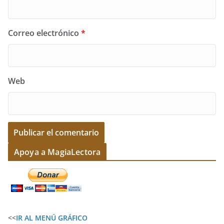
Correo electrónico
*
Web
A
Apoya a MagiaLectora
l
t
e
r
<<
IR AL MENÚ GRÁFICO
n