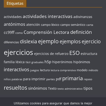
Etiquetas
actividades interactivas
actividades
adivinanzas
antónimos
atención
campo léxico
campo semántico
carta
definición
Comprensión Lectora
cc99ff
como
ejemplo
ejercicio
dislexia
ejemplos
diferencias
ejercicios
ESO
ejercicios de refuerzo
estructura
h5p
familia léxica
hiperónimos
hipónimos
fácil
graduales
interactivos
lectura
modelo
juegos
lectura comprensiva
método
primaria
pdf
para imprimir
partes
niños
palabras
repaso
resueltos
sinónimos
tipos
Texto
texto administrativo
Utilizamos cookies para asegurar que damos la mejor