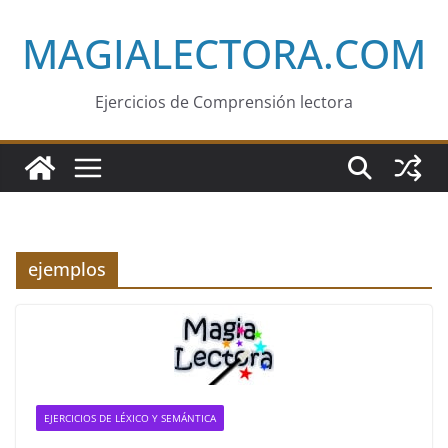
Saltar
MAGIALECTORA.COM
al
contenido
Ejercicios de Comprensión lectora
ejemplos
EJERCICIOS DE LÉXICO Y SEMÁNTICA