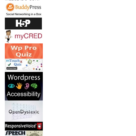
Y
C
O
N
J
U
R
O
S