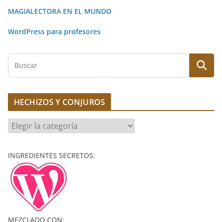
MAGIALECTORA EN EL MUNDO
WordPress para profesores
B
u
s
c
HECHIZOS Y CONJUROS
a
r
H
E
C
INGREDIENTES SECRETOS:
H
I
Z
O
S
MEZCLADO CON: