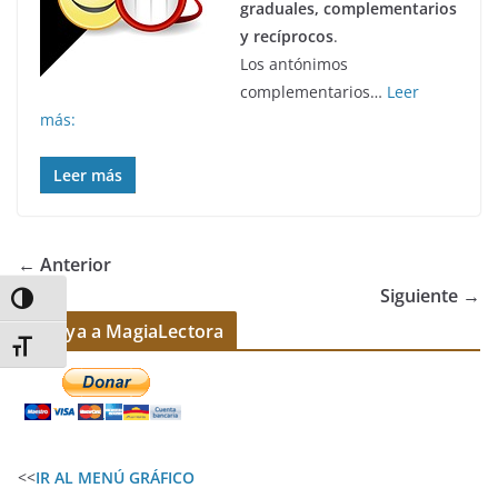
graduales, complementarios
y recíprocos
.
Los antónimos
complementarios…
Leer
más:
Leer más
← Anterior
Siguiente →
Alternar alto contraste
Apoya a MagiaLectora
Alternar tamaño de letra
<<
IR AL MENÚ GRÁFICO