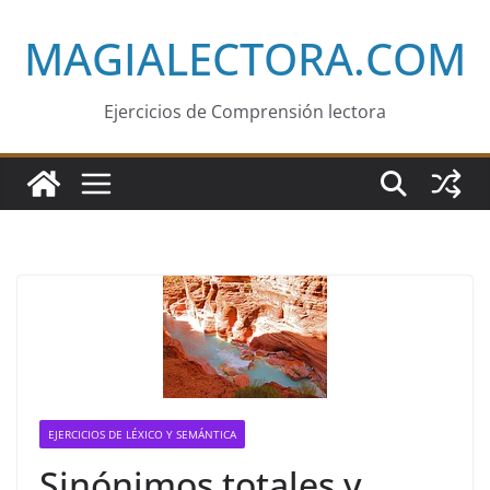
Saltar
MAGIALECTORA.COM
al
contenido
Ejercicios de Comprensión lectora
EJERCICIOS DE LÉXICO Y SEMÁNTICA
Sinónimos totales y