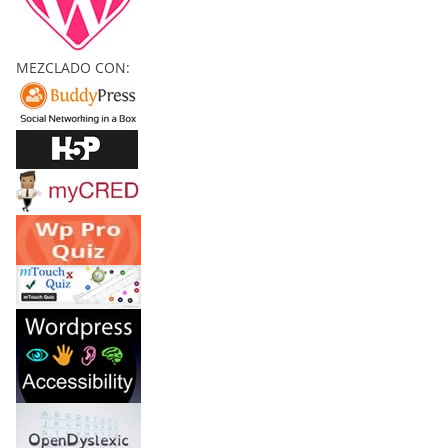
O
S
MEZCLADO CON:
Y
C
O
N
J
U
R
O
S