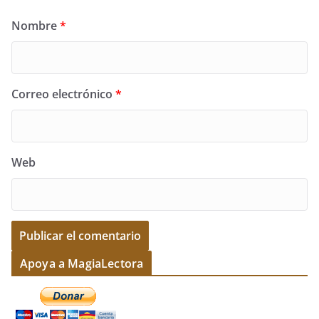
Nombre
*
Correo electrónico
*
Web
A
Apoya a MagiaLectora
l
t