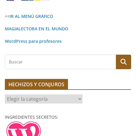
e
r
<<
IR AL MENÚ GRÁFICO
n
a
MAGIALECTORA EN EL MUNDO
t
WordPress para profesores
i
v
B
e
u
:
s
c
HECHIZOS Y CONJUROS
a
r
H
E
C
INGREDIENTES SECRETOS:
H
I
Z