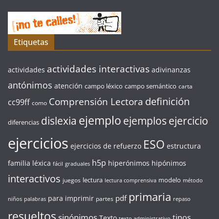
Etiquetas
actividades interactivas
actividades
adivinanzas
antónimos
atención
campo léxico
campo semántico
carta
definición
Comprensión Lectora
cc99ff
como
ejemplo
ejercicio
dislexia
ejemplos
diferencias
ejercicios
ESO
ejercicios de refuerzo
estructura
h5p
familia léxica
hiperónimos
hipónimos
fácil
graduales
interactivos
lectura
modelo
juegos
lectura comprensiva
método
primaria
pdf
para imprimir
partes
niños
palabras
repaso
resueltos
sinónimos
tipos
Texto
texto administrativo