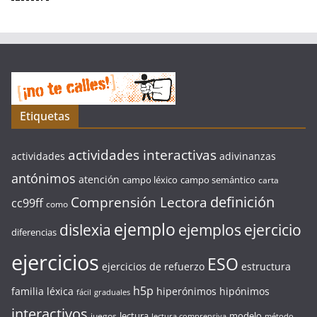
Etiquetas
actividades interactivas
actividades
adivinanzas
antónimos
atención
campo léxico
campo semántico
carta
definición
Comprensión Lectora
cc99ff
como
ejemplo
ejercicio
dislexia
ejemplos
diferencias
ejercicios
ESO
ejercicios de refuerzo
estructura
h5p
familia léxica
hiperónimos
hipónimos
fácil
graduales
interactivos
lectura
modelo
juegos
lectura comprensiva
método