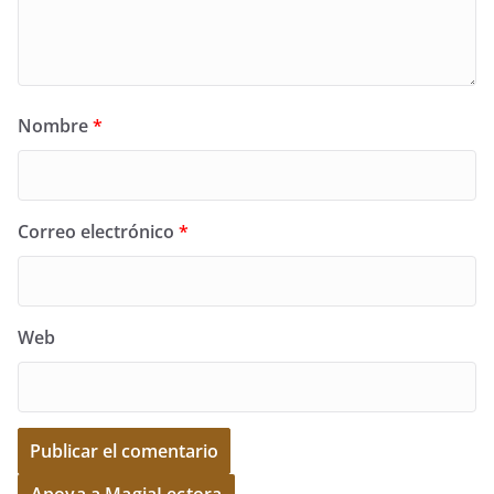
Nombre
*
Correo electrónico
*
Web
A
Apoya a MagiaLectora