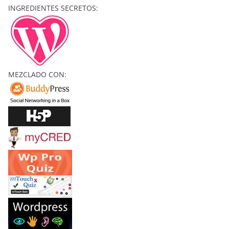
C
INGREDIENTES SECRETOS:
H
I
Z
O
S
MEZCLADO CON:
Y
C
O
N
J
U
R
O
S