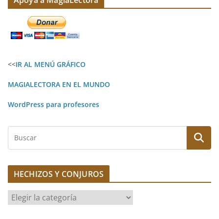
l
t
e
r
<<
IR AL MENÚ GRÁFICO
n
a
MAGIALECTORA EN EL MUNDO
t
WordPress para profesores
i
v
B
e
u
:
s
c
HECHIZOS Y CONJUROS
a
r
H
E